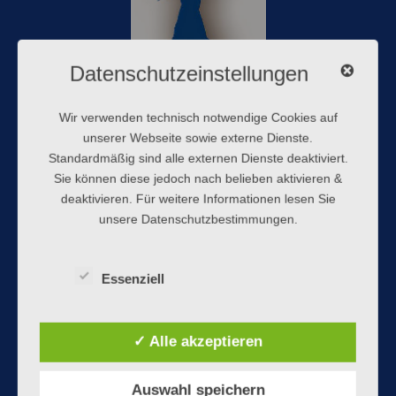
Datenschutzeinstellungen
Mein Name ist Michaela und ich bin 56 Jahre jung.
Wir verwenden technisch notwendige Cookies auf
unserer Webseite sowie externe Dienste.
Vor ca. 22 Jahren entdeckten mein Mann Michael und ich
Standardmäßig sind alle externen Dienste deaktiviert.
durch den Film „Walk the Line“ unsere Liebe zur
Sie können diese jedoch nach belieben aktivieren &
Countrymusik und machten uns auf die Suche nach
deaktivieren. Für weitere Informationen lesen Sie
entsprechender Freizeitgestaltung. Gelandet sind wir beim
unsere Datenschutzbestimmungen.
Linedance …
Mittlerweile gebe ich seit fast 13Jahren Linedance
Essenziell
Unterricht – und genieße noch immer jeden einzelnen Tanz.
Herzlich willkommen
✓ Alle akzeptieren
Auswahl speichern