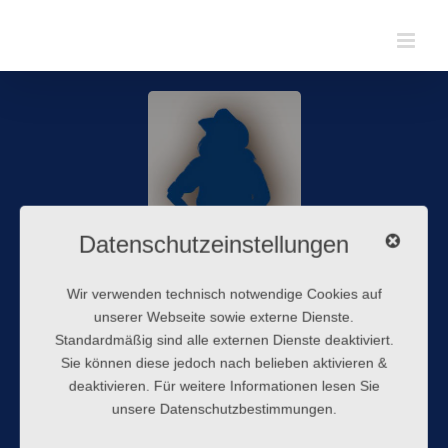
Zum
Inhalt
springen
Datenschutzeinstellungen
Wir verwenden technisch notwendige Cookies auf
unserer Webseite sowie externe Dienste.
Standardmäßig sind alle externen Dienste deaktiviert.
Sie können diese jedoch nach belieben aktivieren &
deaktivieren. Für weitere Informationen lesen Sie
unsere Datenschutzbestimmungen.
Wer sich für einen meiner Kurse interessiert, kann mich
gerne anrufen oder eine WhatsApp schicken: 01577