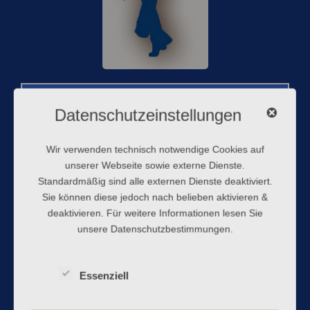
Was ist Linedance?
Datenschutzeinstellungen
Wir verwenden technisch notwendige Cookies auf
Brauche ich für Linedance eine(n)
unserer Webseite sowie externe Dienste.
Tanzpartner(in)?
Standardmäßig sind alle externen Dienste deaktiviert.
Sie können diese jedoch nach belieben aktivieren &
deaktivieren. Für weitere Informationen lesen Sie
Gibt es demnächst einen ganz neuen
unsere Datenschutzbestimmungen.
Anfängerkurs?
Essenziell
Was kostet der Kurs?